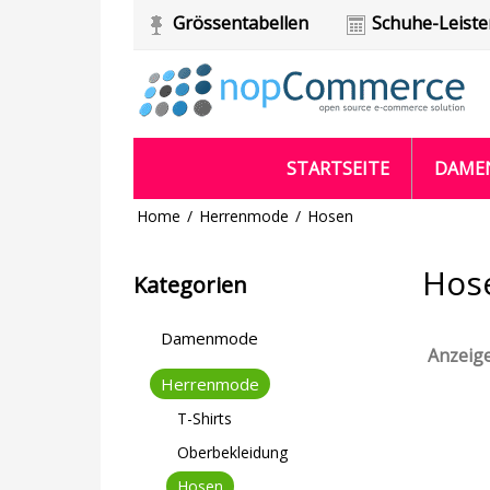
Grössentabellen
Schuhe-Leist
STARTSEITE
DAME
Home
/
Herrenmode
/
Hosen
Hos
Kategorien
Damenmode
Anzeig
Herrenmode
T-Shirts
Oberbekleidung
Hosen