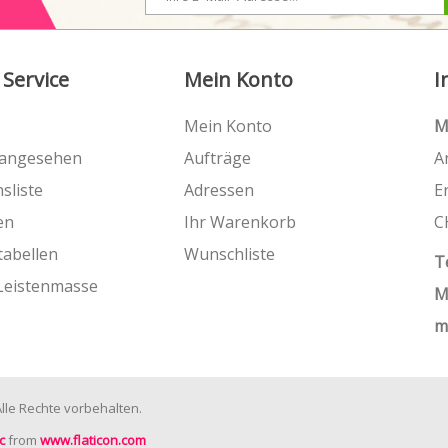
 Service
Mein Konto
I
Mein Konto
M
 angesehen
Aufträge
A
sliste
Adressen
E
en
Ihr Warenkorb
C
tabellen
Wunschliste
T
Leistenmasse
M
m
le Rechte vorbehalten.
c
from
www.flaticon.com