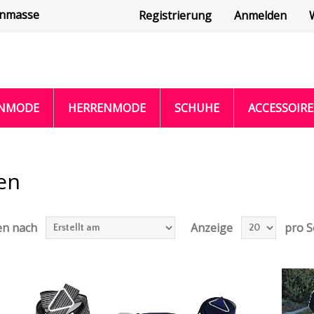
enmasse
Registrierung
Anmelden
NMODE
HERRENMODE
SCHUHE
ACCESSOIRE
en
en nach
Anzeige
pro S