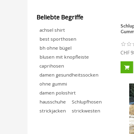
Beliebte Begriffe
Schlu
achsel shirt
Gummi
best sporthosen
bh ohne bügel
CHF 9
blusen mit knopfleiste
caprihosen
damen gesundheitssocken
ohne gummi
damen poloshirt
hausschuhe
Schlupfhosen
strickjacken
strickwesten