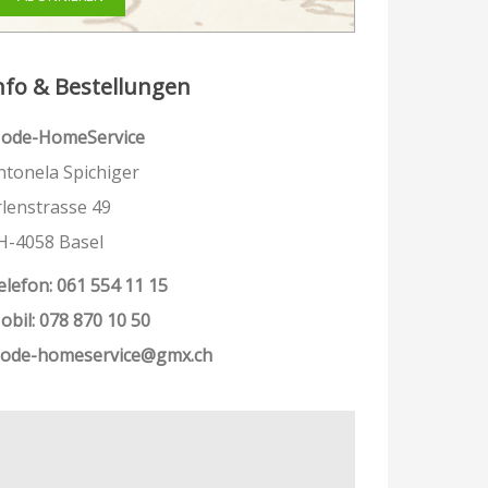
nfo & Bestellungen
ode-HomeService
ntonela Spichiger
rlenstrasse 49
H-4058 Basel
elefon: 061 554 11 15
obil: 078 870 10 50
ode-homeservice@gmx.ch