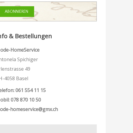
nfo & Bestellungen
ode-HomeService
ntonela Spichiger
rlenstrasse 49
H-4058 Basel
elefon: 061 554 11 15
obil: 078 870 10 50
ode-homeservice@gmx.ch