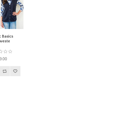
c Basics
kweste
9.00