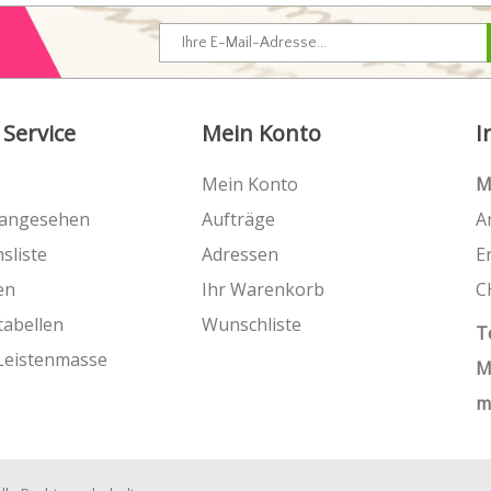
 Service
Mein Konto
I
Mein Konto
M
 angesehen
Aufträge
A
sliste
Adressen
E
en
Ihr Warenkorb
C
tabellen
Wunschliste
T
Leistenmasse
M
m