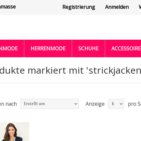
nmasse
Registrierung
Anmelden
NMODE
HERRENMODE
SCHUHE
ACCESSOIRE
dukte markiert mit 'strickjacken
en nach
Anzeige
pro S