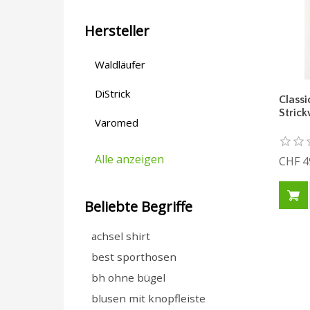
Hersteller
Waldläufer
DiStrick
Classi
Stric
Varomed
Alle anzeigen
CHF 4
Beliebte Begriffe
achsel shirt
best sporthosen
bh ohne bügel
blusen mit knopfleiste