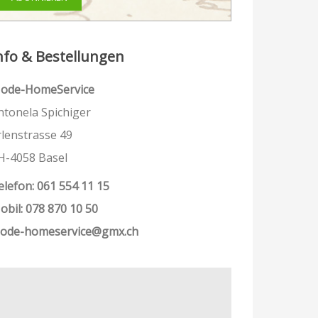
nfo & Bestellungen
ode-HomeService
ntonela Spichiger
rlenstrasse 49
H-4058 Basel
elefon: 061 554 11 15
obil: 078 870 10 50
ode-homeservice@gmx.ch