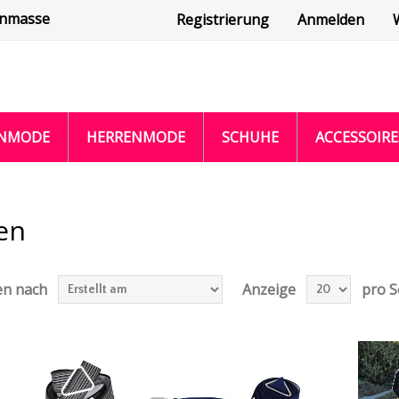
enmasse
Registrierung
Anmelden
NMODE
HERRENMODE
SCHUHE
ACCESSOIRE
en
en nach
Anzeige
pro S