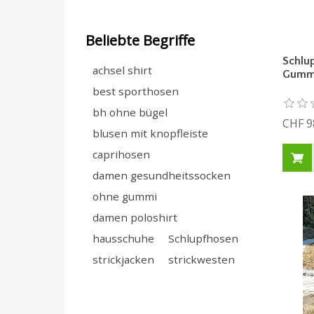
Beliebte Begriffe
Schlu
achsel shirt
Gummi
best sporthosen
bh ohne bügel
CHF 9
blusen mit knopfleiste
caprihosen
damen gesundheitssocken
ohne gummi
damen poloshirt
hausschuhe
Schlupfhosen
strickjacken
strickwesten