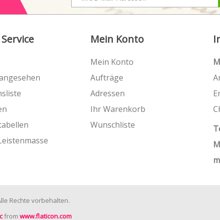
 Service
Mein Konto
I
Mein Konto
M
 angesehen
Aufträge
A
sliste
Adressen
E
en
Ihr Warenkorb
C
tabellen
Wunschliste
T
Leistenmasse
M
m
le Rechte vorbehalten.
c
from
www.flaticon.com