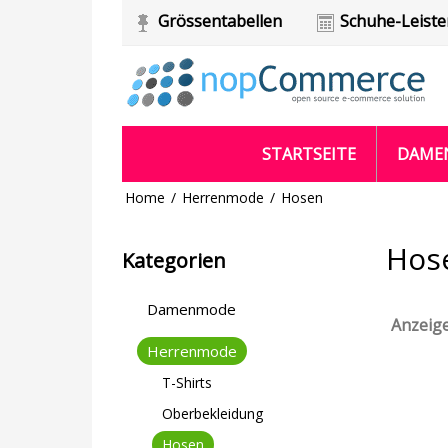
Grössentabellen
Schuhe-Leist
STARTSEITE
DAME
Home
/
Herrenmode
/
Hosen
Hos
Kategorien
Damenmode
Anzeig
Herrenmode
T-Shirts
Oberbekleidung
Hosen